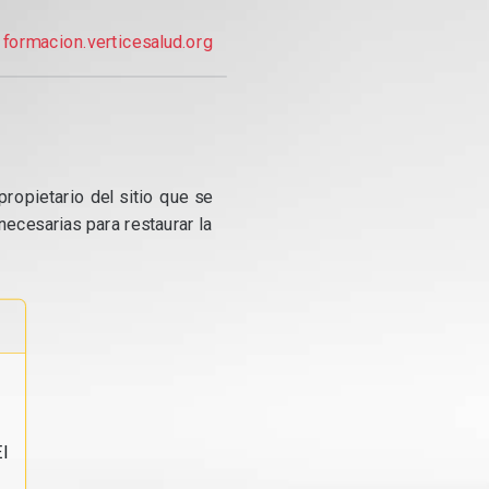
formacion.verticesalud.org
propietario del sitio que se
ecesarias para restaurar la
l