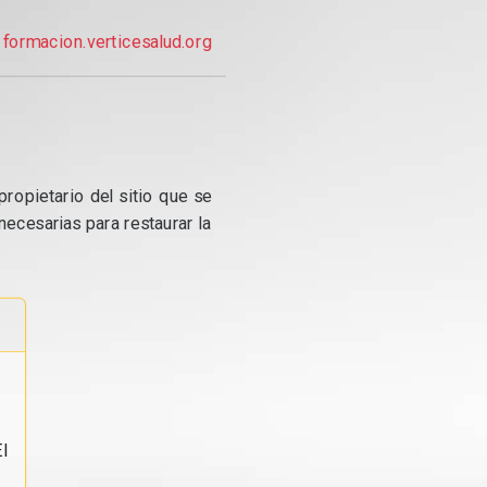
formacion.verticesalud.org
propietario del sitio que se
ecesarias para restaurar la
l