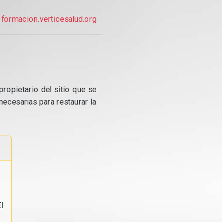
formacion.verticesalud.org
propietario del sitio que se
ecesarias para restaurar la
l