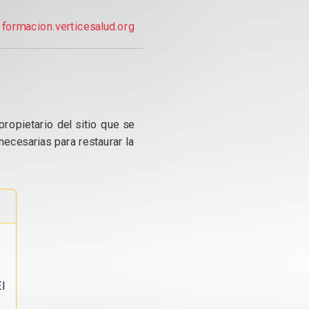
formacion.verticesalud.org
propietario del sitio que se
ecesarias para restaurar la
l