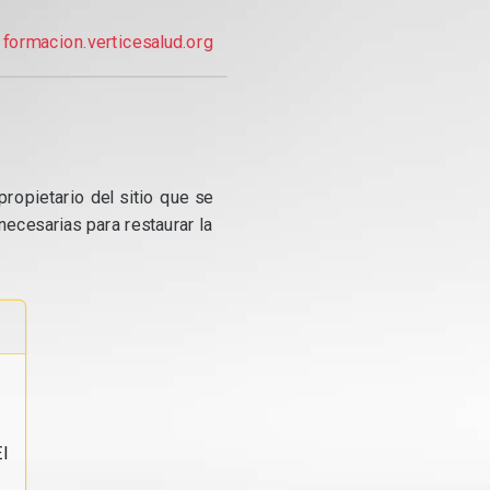
formacion.verticesalud.org
propietario del sitio que se
ecesarias para restaurar la
l