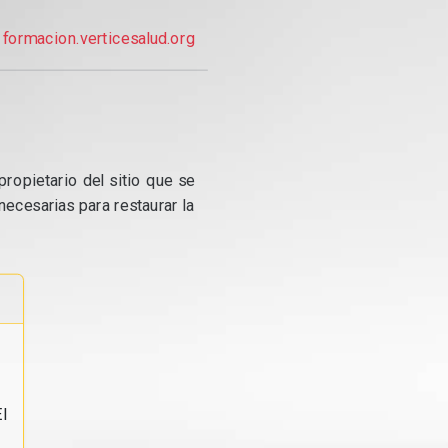
formacion.verticesalud.org
propietario del sitio que se
ecesarias para restaurar la
l